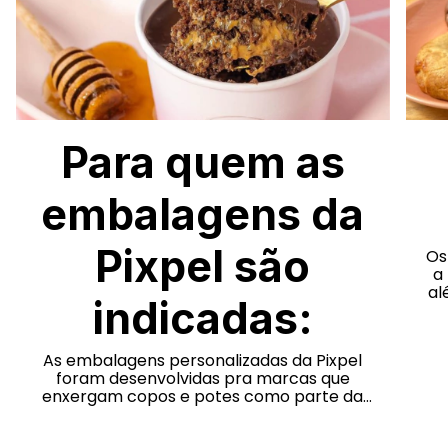
Para quem as
embalagens da
Pixpel são
Os
a
al
indicadas:
co
As embalagens personalizadas da Pixpel
foram desenvolvidas pra marcas que
enxergam copos e potes como parte da
experiência do cliente e da comunicação
da empresa.