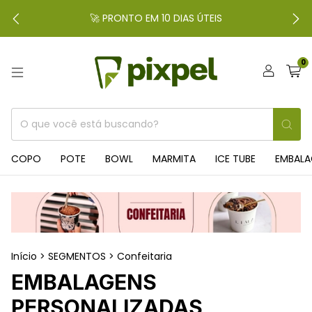
🚀 PRONTO EM 10 DIAS ÚTEIS
0
COPO
POTE
BOWL
MARMITA
ICE TUBE
EMBAL
Início
>
SEGMENTOS
>
Confeitaria
EMBALAGENS
PERSONALIZADAS