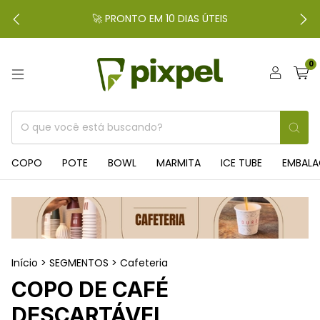
🚀 PRONTO EM 10 DIAS ÚTEIS
0
COPO
POTE
BOWL
MARMITA
ICE TUBE
EMBAL
Início
>
SEGMENTOS
>
Cafeteria
COPO DE CAFÉ
DESCARTÁVEL