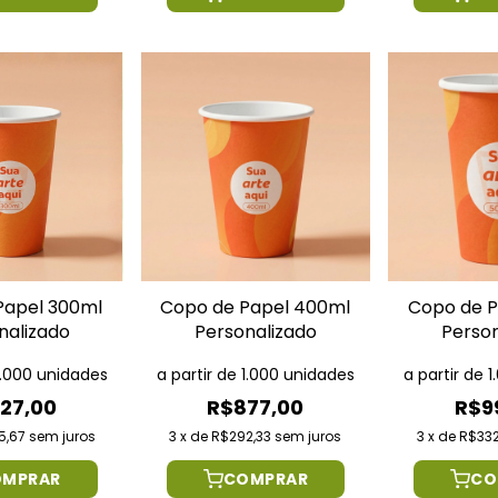
Papel 300ml
Copo de Papel 400ml
Copo de P
nalizado
Personalizado
Perso
 1.000 unidades
a partir de 1.000 unidades
a partir de 
27,00
R$877,00
R$9
5,67
sem juros
3
x
de
R$292,33
sem juros
3
x
de
R$332
OMPRAR
COMPRAR
CO