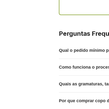
Perguntas Freq
Qual o pedido mínimo p
O pedido mínimo varia con
menores, testes ou lançam
Como funciona o proce
Após a escolha do modelo, 
para produção. Tudo isso c
Quais as gramaturas, t
Trabalhamos com copos de 
Suzano. A personalização é
Por que comprar copo d