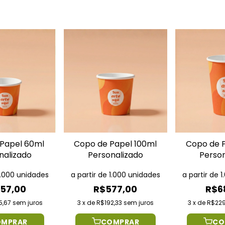
Papel 60ml
Copo de Papel 100ml
Copo de 
nalizado
Personalizado
Perso
 1.000 unidades
a partir de 1.000 unidades
a partir de 
57,00
R$577,00
R$6
5,67
sem juros
3
x
de
R$192,33
sem juros
3
x
de
R$229
OMPRAR
COMPRAR
CO