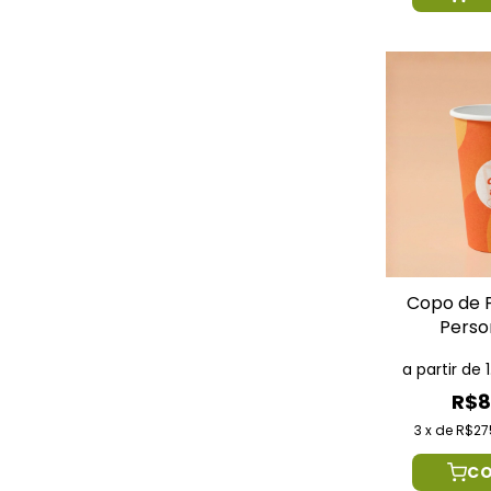
Copo de 
Perso
a partir de
R$8
3
x
de
R$27
C