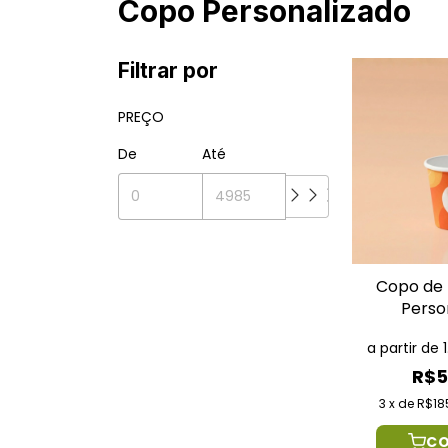
Copo Personalizado
Filtrar por
PREÇO
De
Até
Copo de 
Perso
a partir de
R$5
3
x
de
R$18
C