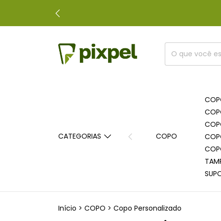
COP
COP
COP
CATEGORIAS
COPO
COP
COP
TAM
SUP
Início
>
COPO
>
Copo Personalizado