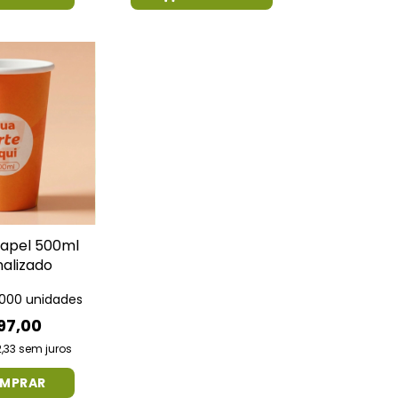
apel 500ml
nalizado
1.000 unidades
97,00
,33
sem juros
MPRAR