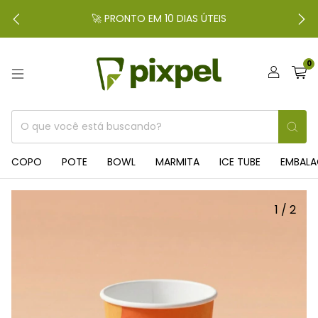
🚀 PRONTO EM 10 DIAS ÚTEIS
0
COPO
POTE
BOWL
MARMITA
ICE TUBE
EMBAL
1
/
2