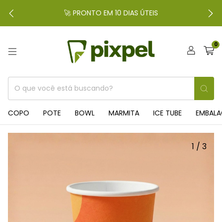
🚀 PRONTO EM 10 DIAS ÚTEIS
0
COPO
POTE
BOWL
MARMITA
ICE TUBE
EMBAL
1
/
3