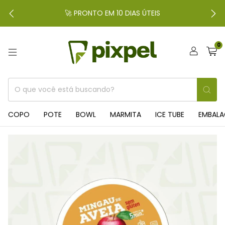
🚀 PRONTO EM 10 DIAS ÚTEIS
0
COPO
POTE
BOWL
MARMITA
ICE TUBE
EMBAL