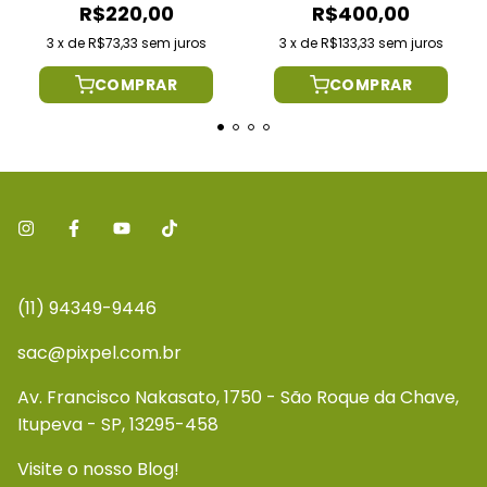
R$220,00
R$400,00
3
x
de
R$73,33
sem juros
3
x
de
R$133,33
sem juros
COMPRAR
COMPRAR
(11) 94349-9446
sac@pixpel.com.br
Av. Francisco Nakasato, 1750 - São Roque da Chave,
Itupeva - SP, 13295-458
Visite o nosso Blog!