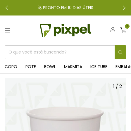
🚀 PRONTO EM 10 DIAS ÚTEIS
0
COPO
POTE
BOWL
MARMITA
ICE TUBE
EMBAL
1
/
2