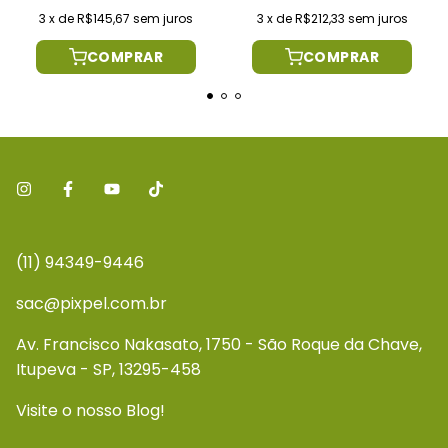
3
x
de
R$145,67
sem juros
3
x
de
R$212,33
sem juros
COMPRAR
COMPRAR
(11) 94349-9446
sac@pixpel.com.br
Av. Francisco Nakasato, 1750 - São Roque da Chave,
Itupeva - SP, 13295-458
Visite o nosso Blog!