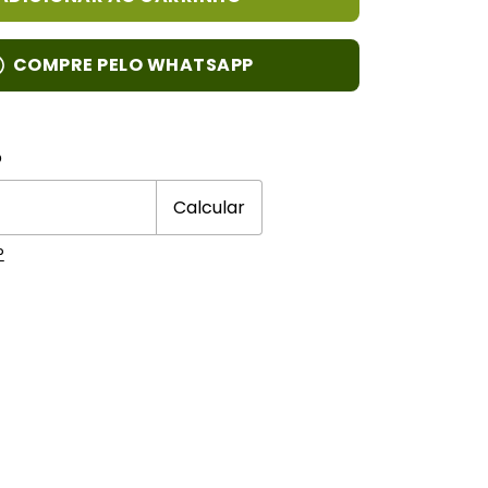
COMPRE PELO WHATSAPP
 CEP:
Alterar CEP
o
Calcular
P