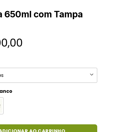
a 650ml com Tampa
00,00
ranco