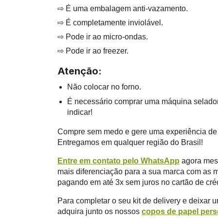
⇨ É uma embalagem anti-vazamento.
⇨ É completamente inviolável.
⇨ Pode ir ao micro-ondas.
⇨ Pode ir ao freezer.
Atenção:
Não colocar no forno.
É necessário comprar uma máquina seladora
indicar!
Compre sem medo e gere uma experiência de co
Entregamos em qualquer região do Brasil!
Entre em contato pelo WhatsApp
agora mesm
mais diferenciação para a sua marca com as m
pagando em até 3x sem juros no cartão de créd
Para completar o seu kit de delivery e deixar 
adquira junto os nossos
copos de papel pers