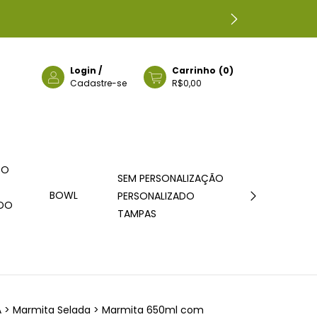
Login
/
Carrinho
(
0
)
Cadastre-se
R$0,00
DO
SEM PERSONALIZAÇÃO
BOWL
ICE TUBE
PERSONALIZADO
ADO
TAMPAS
A
>
Marmita Selada
>
Marmita 650ml com