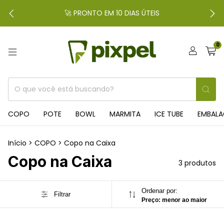
🚀 PRONTO EM 10 DIAS ÚTEIS
0
COPO
POTE
BOWL
MARMITA
ICE TUBE
EMBAL
Início
>
COPO
>
Copo na Caixa
Copo na Caixa
3 produtos
Ordenar por:
Filtrar
Preço: menor ao maior