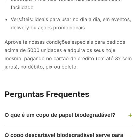
facilidade
Versáteis: ideais para usar no dia a dia, em eventos,
delivery ou ações promocionais
Aproveite nossas condições especiais para pedidos
acima de 5000 unidades e adquira os seus hoje
mesmo, pagando no cartão de crédito (em até 3x sem
juros), no débito, pix ou boleto.
Perguntas Frequentes
+
O que é um copo de papel biodegradável?
É um copo feito com papel de fontes renováveis e se
decompõe naturalmente no meio ambiente. Ele
O copo descartável biodegradável serve para