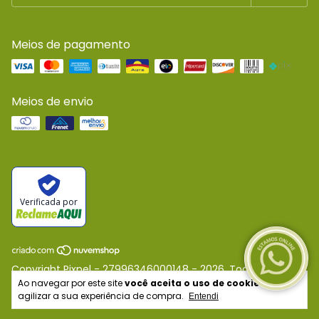
Meios de pagamento
Meios de envio
Verificada por
Copyright Pixpel - 27996346000148 - 2026. Todos os
direitos reservados.
Ao navegar por este site
você aceita o uso de cookies
para
agilizar a sua experiência de compra.
Entendi